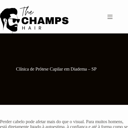
Pular
para
o
conteúdo
Clínica de Prótese Capilar em Diadema – SP
Perder cabelo pode afetar mais do que o visual. Para muitos homens,
está diretamente ligado à autoestima, à confiança e até à forma como se