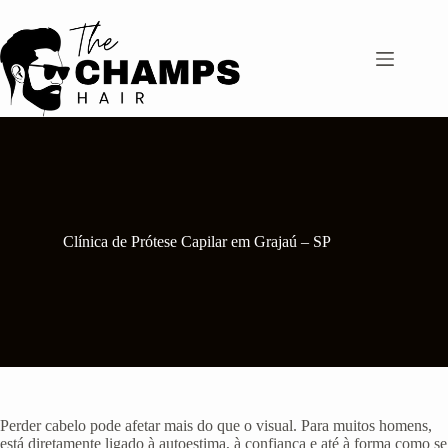
Pular
para
o
conteúdo
Clínica de Prótese Capilar em Grajaú – SP
Perder cabelo pode afetar mais do que o visual. Para muitos homens,
está diretamente ligado à autoestima, à confiança e até à forma como se