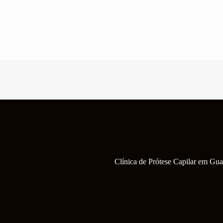
Pular
para
o
conteúdo
Clínica de Prótese Capilar em Gua