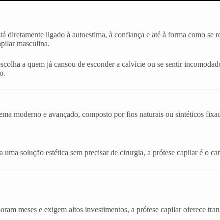
stá diretamente ligado à autoestima, à confiança e até à forma como se
apilar masculina.
 escolha a quem já cansou de esconder a calvície ou se sentir incom
o.
stema moderno e avançado, composto por fios naturais ou sintéticos fix
uma solução estética sem precisar de cirurgia, a prótese capilar é o cam
am meses e exigem altos investimentos, a prótese capilar oferece tran