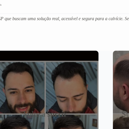
.
 que buscam uma solução real, acessível e segura para a calvície. Se
Volte a
sorrir
Su