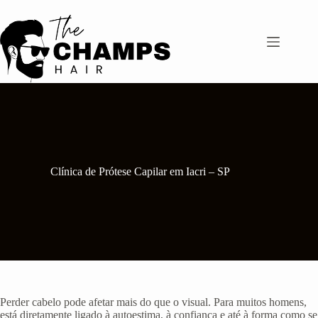
Pular
para
o
conteúdo
Clínica de Prótese Capilar em Iacri – SP
Perder cabelo pode afetar mais do que o visual. Para muitos homens,
está diretamente ligado à autoestima, à confiança e até à forma como se