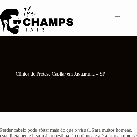
Pular
para
o
conteúdo
Clínica de Prótese Capilar em Jaguariúna – SP
Perder cabelo pode afetar mais do que o visual. Para muitos homens,
está diretamente ligado à autoestima, à confiança e até à forma como se