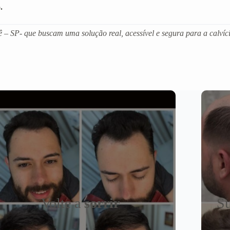
.
– SP- que buscam uma solução real, acessível e segura para a calvíci
Volte a
sorrir
Su