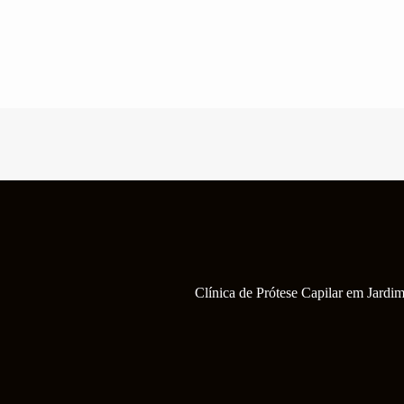
Pular
para
o
conteúdo
Clínica de Prótese Capilar em Jard