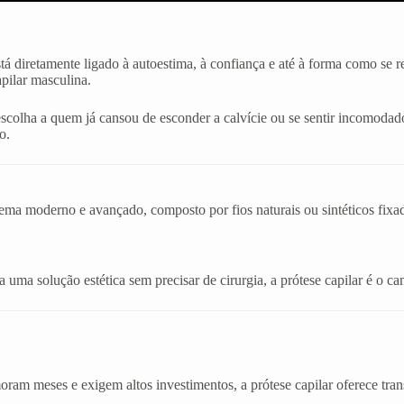
stá diretamente ligado à autoestima, à confiança e até à forma como se
apilar masculina.
 escolha a quem já cansou de esconder a calvície ou se sentir incom
o.
stema moderno e avançado, composto por fios naturais ou sintéticos fix
uma solução estética sem precisar de cirurgia, a prótese capilar é o cam
am meses e exigem altos investimentos, a prótese capilar oferece tran