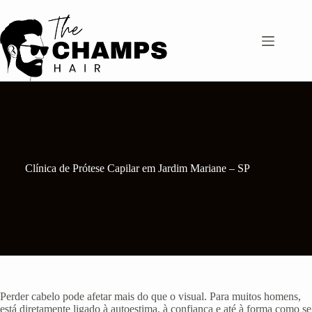
Pular
para
o
conteúdo
Clínica de Prótese Capilar em Jardim Mariane – SP
Perder cabelo pode afetar mais do que o visual. Para muitos homens,
está diretamente ligado à autoestima, à confiança e até à forma como se