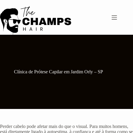
Pular
para
o
conteúdo
Clínica de Prótese Capilar em Jardim Orly – SP
Perder cabelo pode afetar mais do que o visual. Para muitos homens,
está diretamente ligado à autoestima, à confiança e até à forma como se