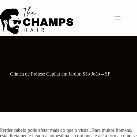
Pular
para
o
conteúdo
Clínica de Prótese Capilar em Jardim São João – SP
Perder cabelo pode afetar mais do que o visual. Para muitos homens,
está diretamente ligado à autoestima, à confiança e até à forma como se