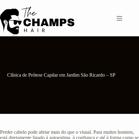
Pular
para
o
conteúdo
Clínica de Prótese Capilar em Jardim São Ricardo – SP
Perder cabelo pode afetar mais do que o visual. Para muitos homens,
está diretamente ligado à autoestima, à confiança e até à forma como se