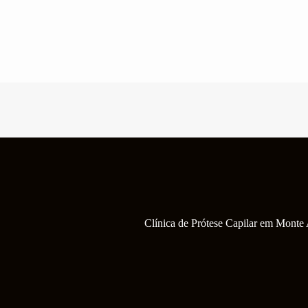
Pular
para
o
conteúdo
Clínica de Prótese Capilar em Monte 