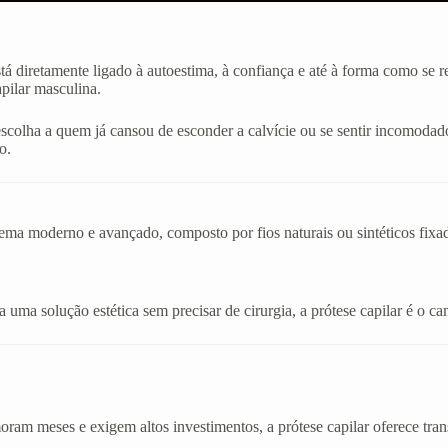
stá diretamente ligado à autoestima, à confiança e até à forma como se
apilar masculina.
 escolha a quem já cansou de esconder a calvície ou se sentir incom
o.
stema moderno e avançado, composto por fios naturais ou sintéticos fix
uma solução estética sem precisar de cirurgia, a prótese capilar é o cam
am meses e exigem altos investimentos, a prótese capilar oferece tran