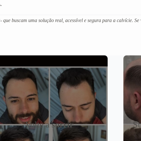
.
que buscam uma solução real, acessível e segura para a calvície. Se 
Volte a
sorrir
Su