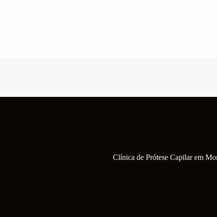
Pular
para
o
conteúdo
Clínica de Prótese Capilar em M