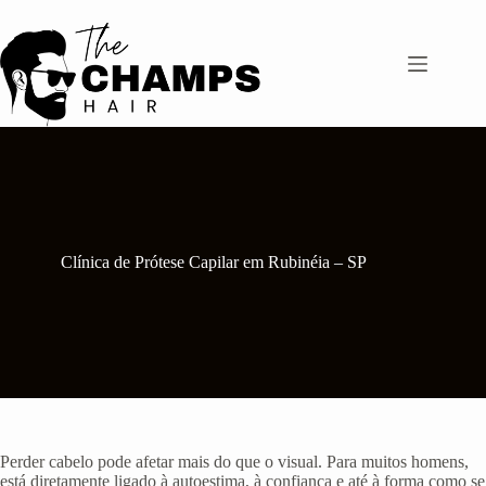
Pular
para
o
conteúdo
Clínica de Prótese Capilar em Rubinéia – SP
Perder cabelo pode afetar mais do que o visual. Para muitos homens,
está diretamente ligado à autoestima, à confiança e até à forma como se