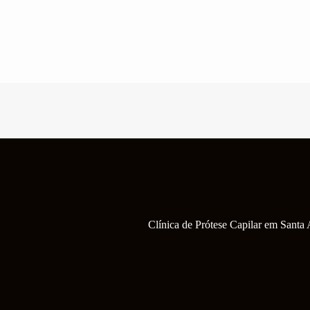
Pular
para
o
conteúdo
Clínica de Prótese Capilar em Santa 