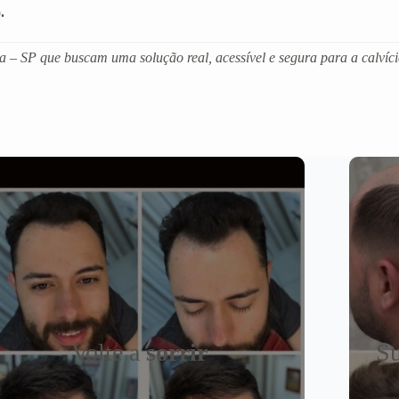
.
 – SP que buscam uma solução real, acessível e segura para a calvíci
Volte a
sorrir
Su