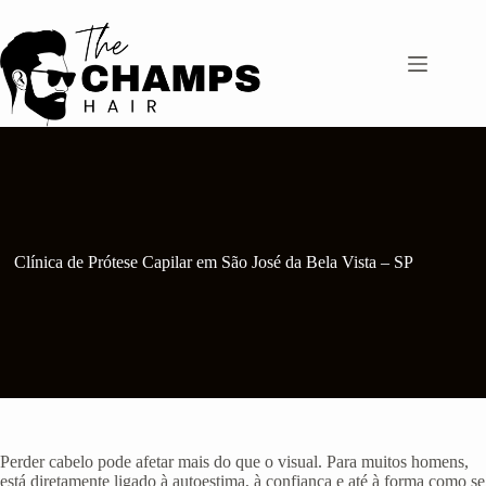
Pular
para
o
conteúdo
Clínica de Prótese Capilar em São José da Bela Vista – SP
Perder cabelo pode afetar mais do que o visual. Para muitos homens,
está diretamente ligado à autoestima, à confiança e até à forma como se