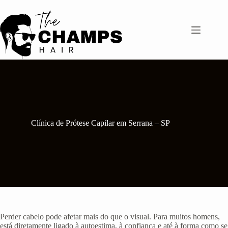
Pular
para
o
conteúdo
Clínica de Prótese Capilar em Serrana – SP
Perder cabelo pode afetar mais do que o visual. Para muitos homens,
está diretamente ligado à autoestima, à confiança e até à forma como se