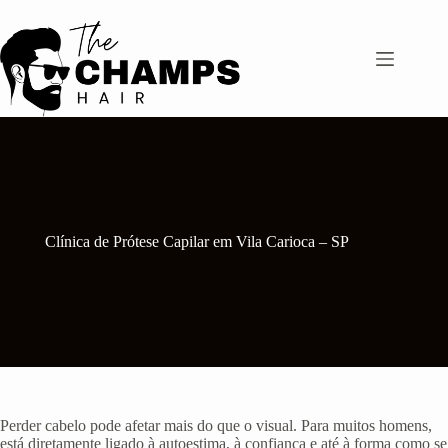
Pular
para
o
conteúdo
Clínica de Prótese Capilar em Vila Carioca – SP
Perder cabelo pode afetar mais do que o visual. Para muitos homens,
está diretamente ligado à autoestima, à confiança e até à forma como se