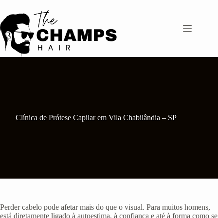
Pular
para
o
conteúdo
Clínica de Prótese Capilar em Vila Chabilândia – SP
Perder cabelo pode afetar mais do que o visual. Para muitos homens,
está diretamente ligado à autoestima, à confiança e até à forma como se