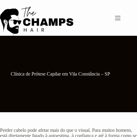
Pular
para
o
conteúdo
Clínica de Prótese Capilar em Vila Constância – SP
Perder cabelo pode afetar mais do que o visual. Para muitos homens,
está diretamente ligado à autoestima, à confiança e até à forma como se