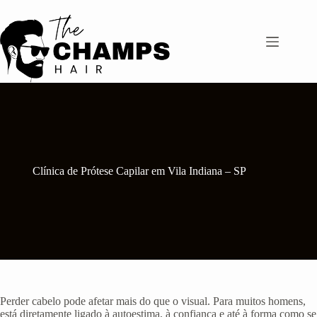
Pular
para
o
conteúdo
Clínica de Prótese Capilar em Vila Indiana – SP
Perder cabelo pode afetar mais do que o visual. Para muitos homens,
está diretamente ligado à autoestima, à confiança e até à forma como se