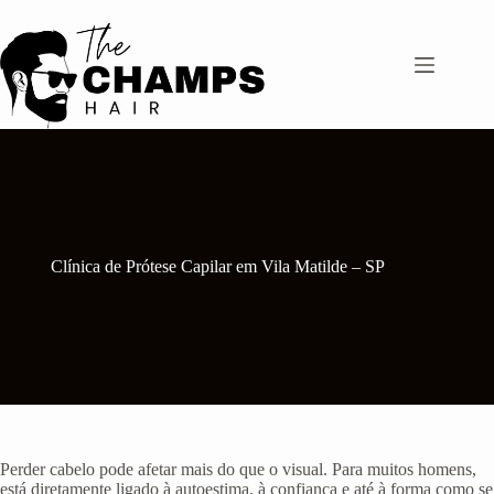
Pular
para
o
conteúdo
Clínica de Prótese Capilar em Vila Matilde – SP
Perder cabelo pode afetar mais do que o visual. Para muitos homens,
está diretamente ligado à autoestima, à confiança e até à forma como se