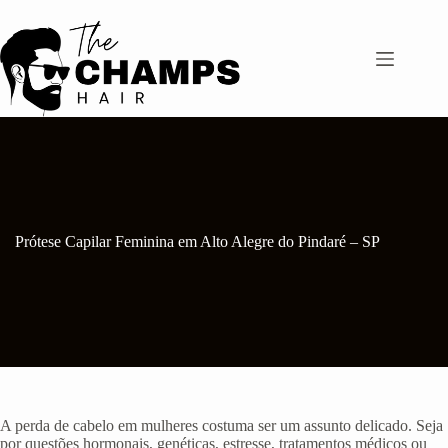
Pular
para
o
conteúdo
Prótese Capilar Feminina em Alto Alegre do Pindaré – SP
A perda de cabelo em mulheres costuma ser um assunto delicado. Seja
por questões hormonais, genéticas, estresse, tratamentos médicos ou