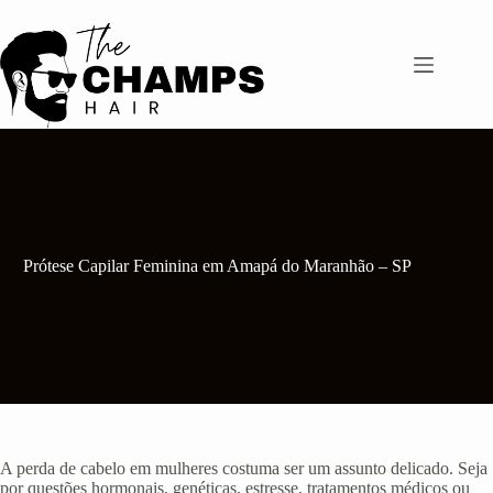
Pular
para
o
conteúdo
Prótese Capilar Feminina em Amapá do Maranhão – SP
A perda de cabelo em mulheres costuma ser um assunto delicado. Seja
por questões hormonais, genéticas, estresse, tratamentos médicos ou