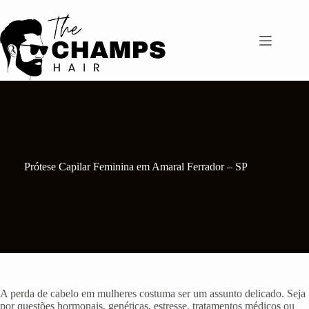
Pular
para
o
conteúdo
Prótese Capilar Feminina em Amaral Ferrador – SP
A perda de cabelo em mulheres costuma ser um assunto delicado. Seja
por questões hormonais, genéticas, estresse, tratamentos médicos ou