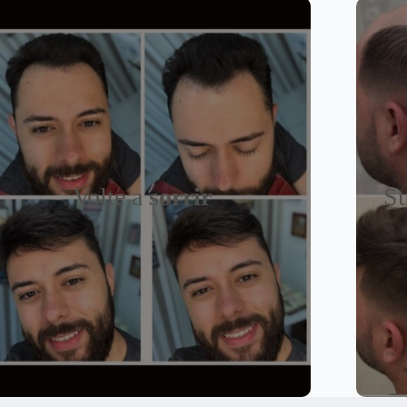
Volte a
sorrir
Su