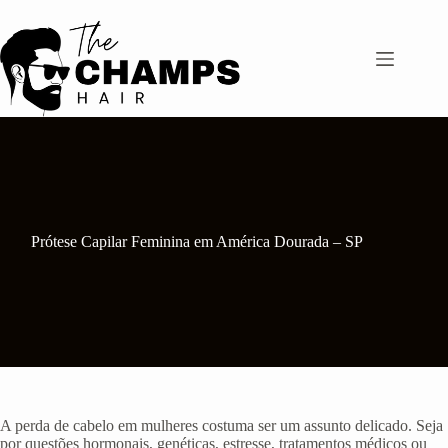
Pular
para
o
conteúdo
Prótese Capilar Feminina em América Dourada – SP
A perda de cabelo em mulheres costuma ser um assunto delicado. Seja
por questões hormonais, genéticas, estresse, tratamentos médicos ou