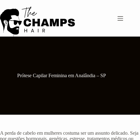
Pular
para
o
conteúdo
Prótese Capilar Feminina em Analândia – SP
A perda de cabelo em mulheres costuma ser um assunto delicado. Seja
por questões hormonais, genéticas, estresse, tratamentos médicos ou