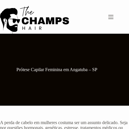
Pular
para
o
conteúdo
Prótese Capilar Feminina em Angatuba – SP
A perda de cabelo em mulheres costuma ser um assunto delicado. Seja
por questões hormonais, genéticas, estresse, tratamentos médicos ou