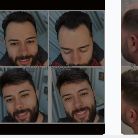
Volte a
sorrir
Su