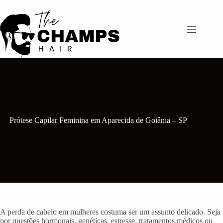
Pular
para
o
conteúdo
Prótese Capilar Feminina em Aparecida de Goiânia – SP
A perda de cabelo em mulheres costuma ser um assunto delicado. Seja
por questões hormonais, genéticas, estresse, tratamentos médicos ou