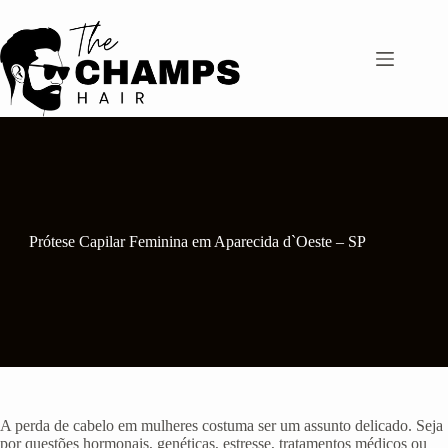
Pular
para
o
conteúdo
Prótese Capilar Feminina em Aparecida d`Oeste – SP
A perda de cabelo em mulheres costuma ser um assunto delicado. Seja
por questões hormonais, genéticas, estresse, tratamentos médicos ou