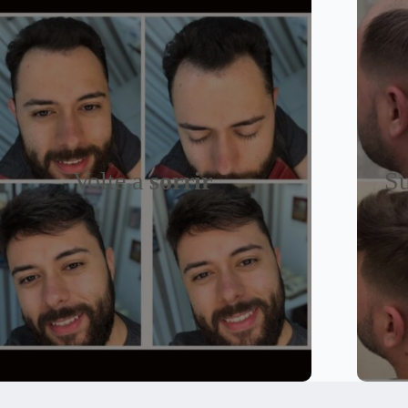
Volte a
sorrir
Su