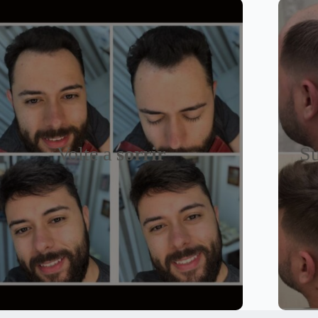
Volte a
sorrir
Su