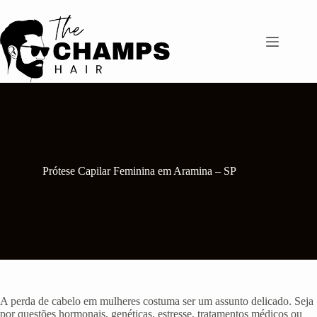
Pular
para
o
conteúdo
Prótese Capilar Feminina em Aramina – SP
A perda de cabelo em mulheres costuma ser um assunto delicado. Seja
por questões hormonais, genéticas, estresse, tratamentos médicos ou