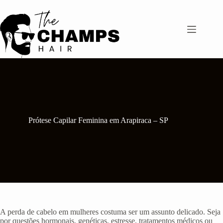
Pular
para
o
conteúdo
Prótese Capilar Feminina em Arapiraca – SP
A perda de cabelo em mulheres costuma ser um assunto delicado. Seja
por questões hormonais, genéticas, estresse, tratamentos médicos ou