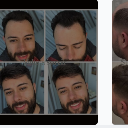
Volte a
sorrir
Su