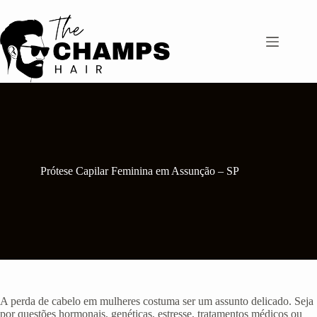
Pular
para
o
conteúdo
Prótese Capilar Feminina em Assunção – SP
A perda de cabelo em mulheres costuma ser um assunto delicado. Seja
por questões hormonais, genéticas, estresse, tratamentos médicos ou