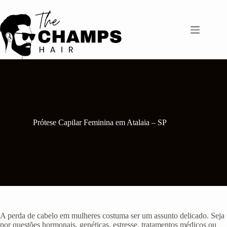
Pular
para
o
conteúdo
Prótese Capilar Feminina em Atalaia – SP
A perda de cabelo em mulheres costuma ser um assunto delicado. Seja
por questões hormonais, genéticas, estresse, tratamentos médicos ou