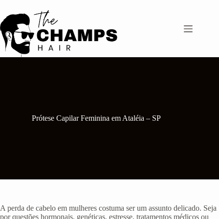
Pular
para
o
conteúdo
Prótese Capilar Feminina em Ataléia – SP
A perda de cabelo em mulheres costuma ser um assunto delicado. Seja
por questões hormonais, genéticas, estresse, tratamentos médicos ou