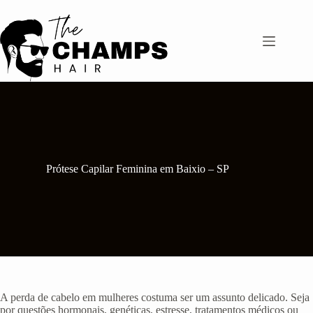
Pular
para
o
conteúdo
Prótese Capilar Feminina em Baixio – SP
A perda de cabelo em mulheres costuma ser um assunto delicado. Seja
por questões hormonais, genéticas, estresse, tratamentos médicos ou