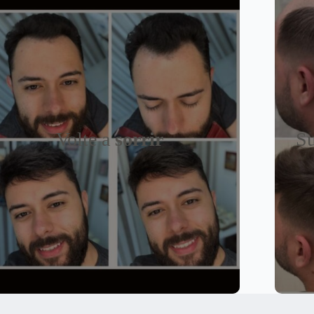
Volte a
sorrir
Su