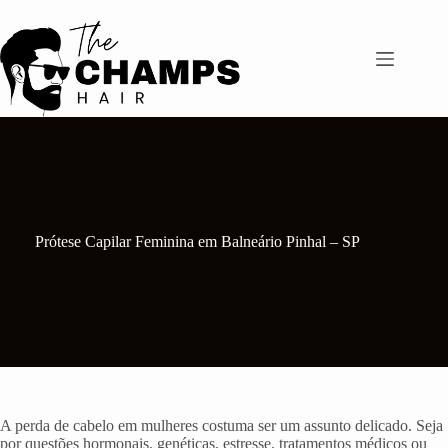
Pular
para
o
conteúdo
Prótese Capilar Feminina em Balneário Pinhal – SP
A perda de cabelo em mulheres costuma ser um assunto delicado. Seja
por questões hormonais, genéticas, estresse, tratamentos médicos ou