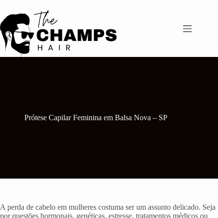
Pular
para
o
conteúdo
Prótese Capilar Feminina em Balsa Nova – SP
A perda de cabelo em mulheres costuma ser um assunto delicado. Seja
por questões hormonais, genéticas, estresse, tratamentos médicos ou