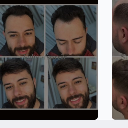
Volte a
sorrir
Su