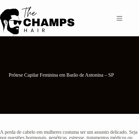
Pular
para
o
conteúdo
Prótese Capilar Feminina em Barão de Antonina – SP
A perda de cabelo em mulheres costuma ser um assunto delicado. Seja
por questões hormonais, genéticas, estresse, tratamentos médicos ou