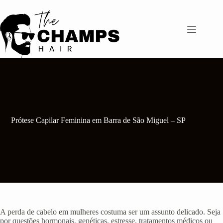
Pular
para
o
conteúdo
Prótese Capilar Feminina em Barra de São Miguel – SP
A perda de cabelo em mulheres costuma ser um assunto delicado. Seja
por questões hormonais, genéticas, estresse, tratamentos médicos ou