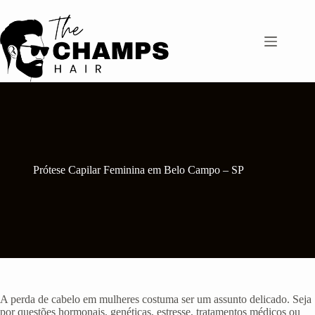
Pular
para
o
conteúdo
Prótese Capilar Feminina em Belo Campo – SP
A perda de cabelo em mulheres costuma ser um assunto delicado. Seja
por questões hormonais, genéticas, estresse, tratamentos médicos ou