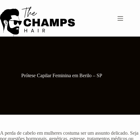
Pular
para
o
conteúdo
Prótese Capilar Feminina em Berilo – SP
A perda de cabelo em mulheres costuma ser um assunto delicado. Seja
por questões hormonais, genéticas, estresse, tratamentos médicos ou