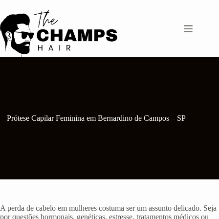
Pular
para
o
conteúdo
Prótese Capilar Feminina em Bernardino de Campos – SP
A perda de cabelo em mulheres costuma ser um assunto delicado. Seja
por questões hormonais, genéticas, estresse, tratamentos médicos ou