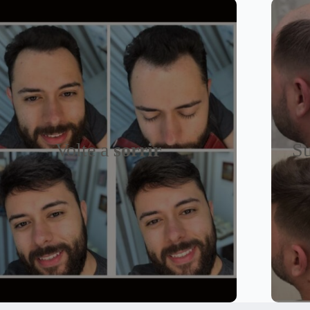
Volte a
sorrir
Su