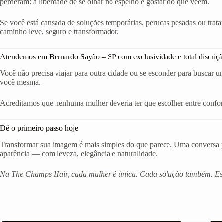
perderam: a liberdade de se olhar no espelho e gostar do que veem.
Se você está cansada de soluções temporárias, perucas pesadas ou trat
caminho leve, seguro e transformador.
Atendemos em Bernardo Sayão – SP com exclusividade e total discriç
Você não precisa viajar para outra cidade ou se esconder para buscar u
você mesma.
Acreditamos que nenhuma mulher deveria ter que escolher entre confort
Dê o primeiro passo hoje
Transformar sua imagem é mais simples do que parece. Uma conversa po
aparência — com leveza, elegância e naturalidade.
Na The Champs Hair, cada mulher é única. Cada solução também. Est